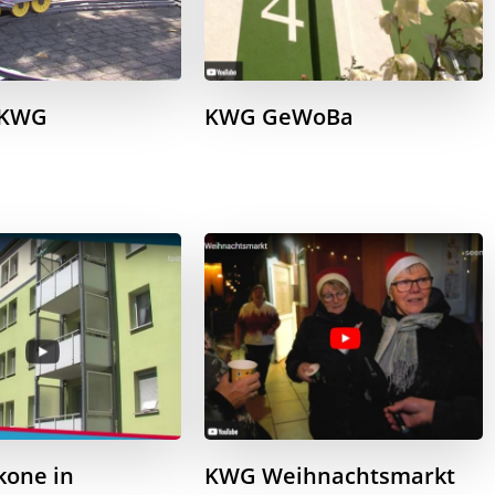
 KWG
KWG GeWoBa
kone in
KWG Weihnachtsmarkt