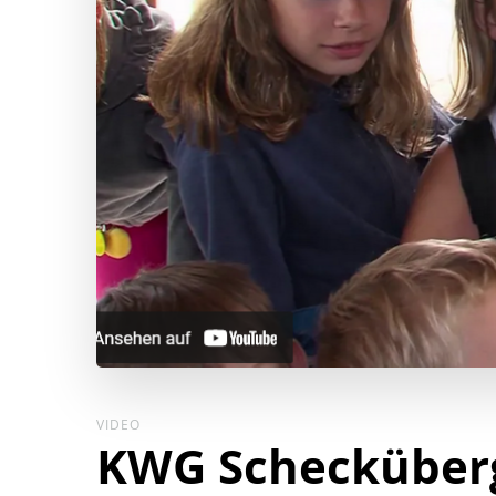
VIDEO
KWG Schecküber