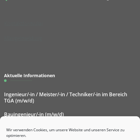
Kontaktformular
Mängelmeldung
Aktuelle Informationen
Ingenieur/-in / Meister/-in / Techniker/-in im Bereich
TGA (m/w/d)
Bauingenieur/-in (m/w/d)
Elektroniker/-in für Betriebstechnik (m/w/d)
Wir verwenden Cookies, um unsere Website und unseren Service zu
optimieren.