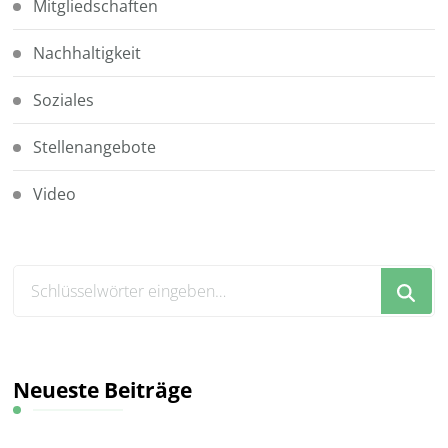
Mitgliedschaften
Nachhaltigkeit
Soziales
Stellenangebote
Video
Suchst
du
nach
etwas?
Neueste Beiträge