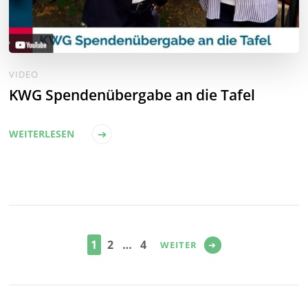
VIDEO
KWG Spendenübergabe an die Tafel
WEITERLESEN
Seitennummerierung
der
SEITE
SEITE
SEITE
1
2
…
4
WEITER
Beiträge