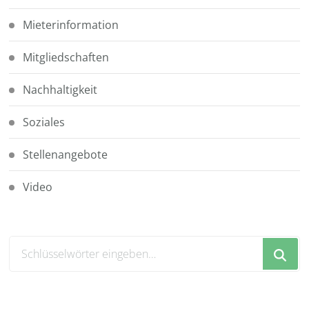
Mieterinformation
Mitgliedschaften
Nachhaltigkeit
Soziales
Stellenangebote
Video
Suchst
du
nach
etwas?