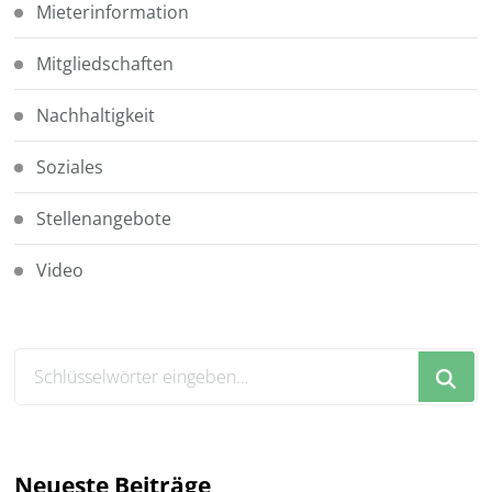
Mieterinformation
Mitgliedschaften
Nachhaltigkeit
Soziales
Stellenangebote
Video
Suchst
du
nach
etwas?
Neueste Beiträge