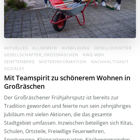
AKTUELLES
ALLGEMEIN
AUSBILDUNG
GESELLSCHAFTER
GESELLSCHAFTER_GROSSRÄSCHEN
KWG MBH
SENFTENBERG
MIETERINFORMATION
NACHHALTIGKEIT
SOZIALES
Mit Teamspirit zu schönerem Wohnen in
Großräschen
Der Großräschener Frühjahrsputz ist bereits zur
Tradition geworden und feierte nun sein zehnjähriges
Jubiläum mit vielen Aktionen, die das gesamte
Stadtgebiet umfassen. Inzwischen beteiligen sich Kitas,
Schulen, Ortsteile, Freiwillige Feuerwehren,
Sportvereine, Kleingartensparten, Kirchengemeinden,