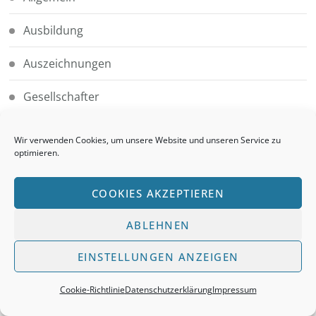
Ausbildung
Auszeichnungen
Gesellschafter
Gesellschafter_Großräschen
Wir verwenden Cookies, um unsere Website und unseren Service zu
optimieren.
Gesellschafter_Ortrand
COOKIES AKZEPTIEREN
Gesellschafter_Schwarzheide
ABLEHNEN
Gesellschafter_Senftenberg
EINSTELLUNGEN ANZEIGEN
Kooperationen
Cookie-Richtlinie
Datenschutzerklärung
Impressum
KWG mbH Senftenberg