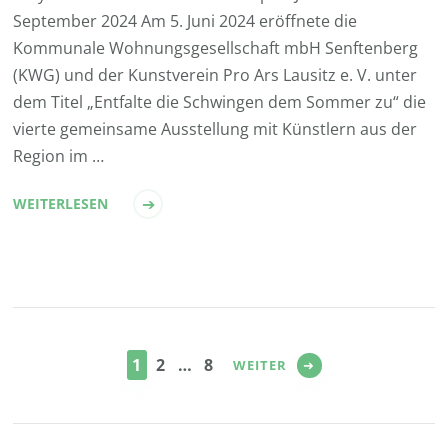
September 2024 Am 5. Juni 2024 eröffnete die
Kommunale Wohnungsgesellschaft mbH Senftenberg
(KWG) und der Kunstverein Pro Ars Lausitz e. V. unter
dem Titel „Entfalte die Schwingen dem Sommer zu“ die
vierte gemeinsame Ausstellung mit Künstlern aus der
Region im …
WEITERLESEN
Seitennummerierung
der
SEITE
SEITE
SEITE
1
2
…
8
WEITER
Beiträge