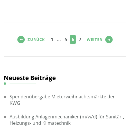
Seitennummerierung
der
SEITE
SEITE
SEITE
SEITE
1
…
5
6
7
ZURÜCK
WEITER
Beiträge
Neueste Beiträge
Spendenübergabe Mieterweihnachtsmärkte der
KWG
Ausbildung Anlagenmechaniker (m/w/d) für Sanitär-,
Heizungs- und Klimatechnik