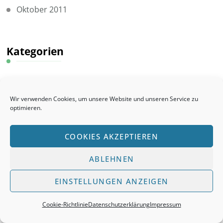
Oktober 2011
Kategorien
Aktuelles
Wir verwenden Cookies, um unsere Website und unseren Service zu
Allgemein
optimieren.
Ausbildung
COOKIES AKZEPTIEREN
Auszeichnungen
ABLEHNEN
Gesellschafter
EINSTELLUNGEN ANZEIGEN
Gesellschafter_Großräschen
Cookie-Richtlinie
Datenschutzerklärung
Impressum