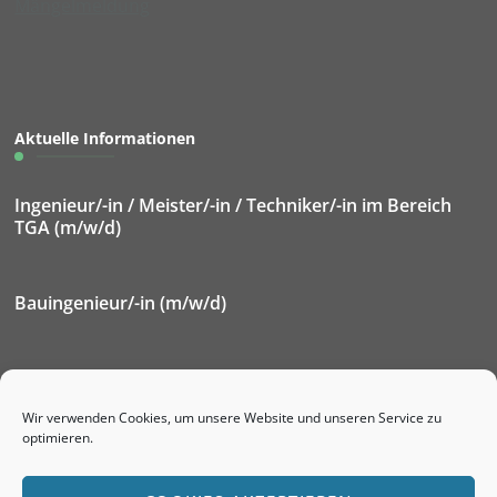
Mängelmeldung
Aktuelle Informationen
Ingenieur/-in / Meister/-in / Techniker/-in im Bereich
TGA (m/w/d)
Bauingenieur/-in (m/w/d)
Elektroniker/-in für Betriebstechnik (m/w/d)
Wir verwenden Cookies, um unsere Website und unseren Service zu
optimieren.
Ausbildung Immobilienkaufmann/-frau (m/w/d)