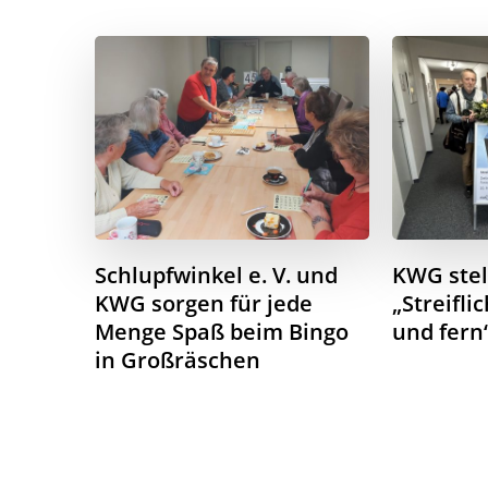
Schlupfwinkel e. V. und
KWG stel
KWG sorgen für jede
„Streifli
Menge Spaß beim Bingo
und fern
in Großräschen