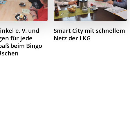
nkel e. V. und
Smart City mit schnellem
en für jede
Netz der LKG
paß beim Bingo
äschen