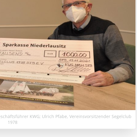
schäftsführer KWG; Ulrich Pfabe, Vereinsvorsitzender Segelclub
1978