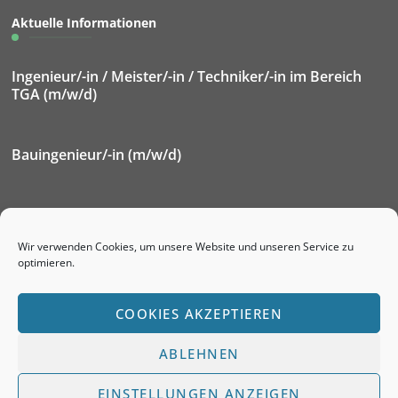
Aktuelle Informationen
Ingenieur/-in / Meister/-in / Techniker/-in im Bereich
TGA (m/w/d)
Bauingenieur/-in (m/w/d)
Elektroniker/-in für Betriebstechnik (m/w/d)
Wir verwenden Cookies, um unsere Website und unseren Service zu
optimieren.
Ausbildung Immobilienkaufmann/-frau (m/w/d)
COOKIES AKZEPTIEREN
ABLEHNEN
© Copyright 2026
KWG mbH im Lausitzer Seenland
. Alle
Rechte vorbehalten.
Blossom Health Coach | Entwickelt
EINSTELLUNGEN ANZEIGEN