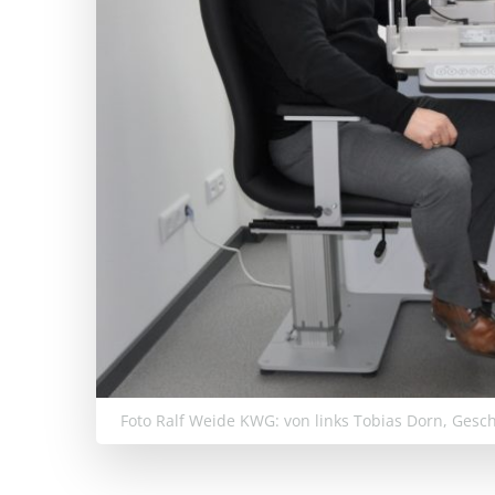
Foto Ralf Weide KWG: von links Tobias Dorn, Gesch