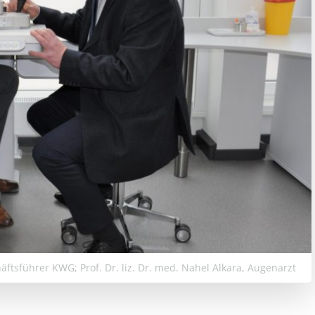
äftsführer KWG; Prof. Dr. liz. Dr. med. Nahel Alkara, Augenarzt