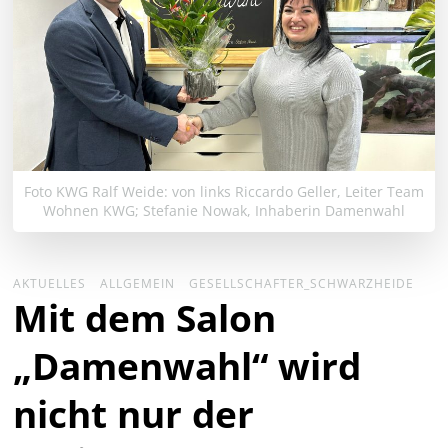
Foto KWG Ralf Weide: von links Riccardo Geller, Leiter Team
Wohnen KWG; Stefanie Nowak, Inhaberin Damenwahl
AKTUELLES
ALLGEMEIN
GESELLSCHAFTER_SCHWARZHEIDE
Mit dem Salon
„Damenwahl“ wird
nicht nur der