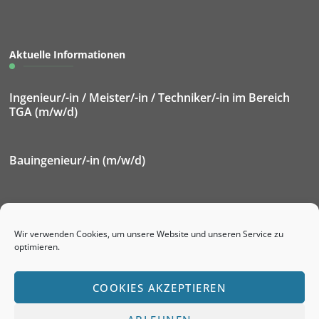
Aktuelle Informationen
Ingenieur/-in / Meister/-in / Techniker/-in im Bereich
TGA (m/w/d)
Bauingenieur/-in (m/w/d)
Elektroniker/-in für Betriebstechnik (m/w/d)
Wir verwenden Cookies, um unsere Website und unseren Service zu
optimieren.
Ausbildung Immobilienkaufmann/-frau (m/w/d)
COOKIES AKZEPTIEREN