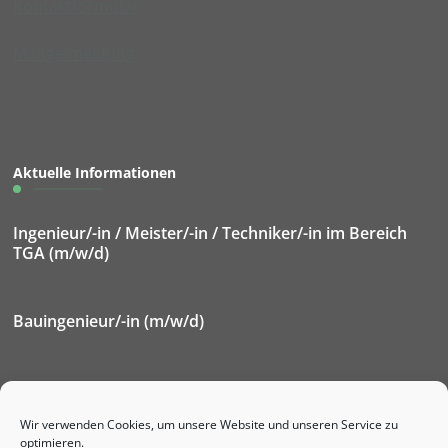
Kontaktformular
Mängelmeldung
Aktuelle Informationen
Ingenieur/-in / Meister/-in / Techniker/-in im Bereich
TGA (m/w/d)
Bauingenieur/-in (m/w/d)
Elektroniker/-in für Betriebstechnik (m/w/d)
Wir verwenden Cookies, um unsere Website und unseren Service zu
optimieren.