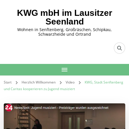
KWG mbH im Lausitzer
Seenland
Wohnen in Senftenberg, Großräschen, Schipkau,
Schwarzheide und Ortrand
Start
Herzlich Willkommen
Video
KWG, Stadt Senftenberg
und Caritas kooperieren zu Jugend musiziert