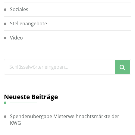
Soziales
Stellenangebote
Video
Suchst
du
nach
etwas?
Neueste Beiträge
Spendenübergabe Mieterweihnachtsmärkte der
KWG