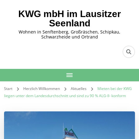
KWG mbH im Lausitzer
Seenland
Wohnen in Senftenberg, Großräschen, Schipkau,
Schwarzheide und Ortrand
Start
Herzlich Willkommen
Aktuelles
Mieten bei der KWG
liegen unter dem Landesdurchschnitt und sind zu 90 % ALG-II- konform