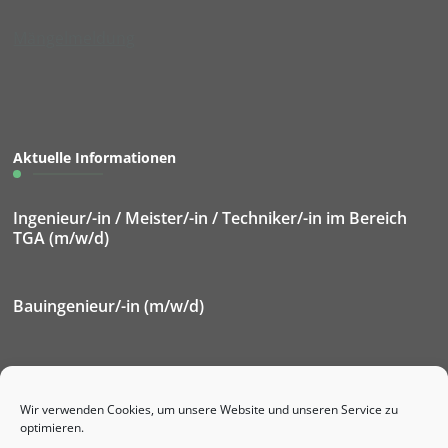
Mängelmeldung
Aktuelle Informationen
Ingenieur/-in / Meister/-in / Techniker/-in im Bereich
TGA (m/w/d)
Bauingenieur/-in (m/w/d)
Elektroniker/-in für Betriebstechnik (m/w/d)
Wir verwenden Cookies, um unsere Website und unseren Service zu
optimieren.
Ausbildung Immobilienkaufmann/-frau (m/w/d)