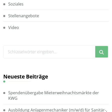
Soziales
Stellenangebote
Video
Suchst
du
nach
etwas?
Neueste Beiträge
Spendenübergabe Mieterweihnachtsmärkte der
KWG
Ausbildung Anlagenmechaniker (m/w/d) für Sanitär-,