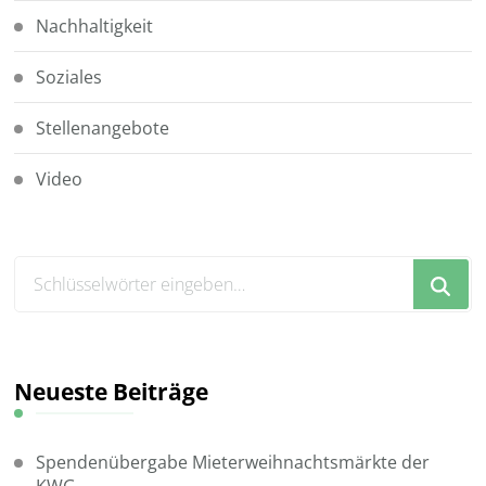
Nachhaltigkeit
Soziales
Stellenangebote
Video
Suchst
du
nach
etwas?
Neueste Beiträge
Spendenübergabe Mieterweihnachtsmärkte der
KWG