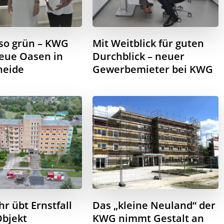
 so grün – KWG
Mit Weitblick für guten
neue Oasen in
Durchblick – neuer
heide
Gewerbemieter bei KWG
r übt Ernstfall
Das „kleine Neuland“ der
bjekt
KWG nimmt Gestalt an