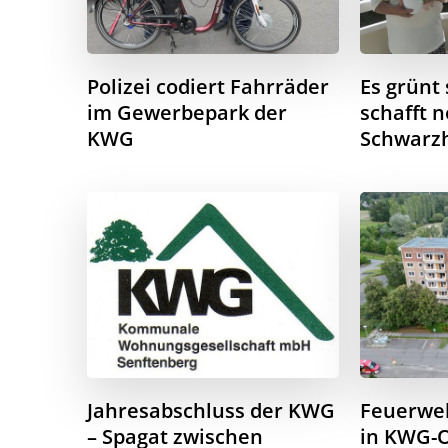
Polizei codiert Fahrräder
Es grünt
im Gewerbepark der
schafft 
KWG
Schwarz
Jahresabschluss der KWG
Feuerweh
– Spagat zwischen
in KWG-O