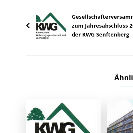
Beitragsnavigation
Gesellschafterversam
zum Jahresabschluss 2
der KWG Senftenberg
Ähnli