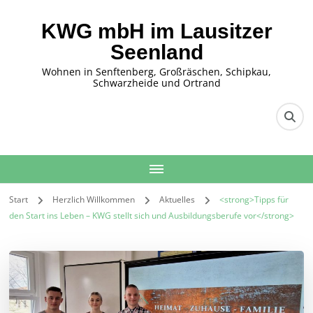
KWG mbH im Lausitzer
Seenland
Wohnen in Senftenberg, Großräschen, Schipkau,
Schwarzheide und Ortrand
Start
Herzlich Willkommen
Aktuelles
<strong>Tipps für
den Start ins Leben – KWG stellt sich und Ausbildungsberufe vor</strong>