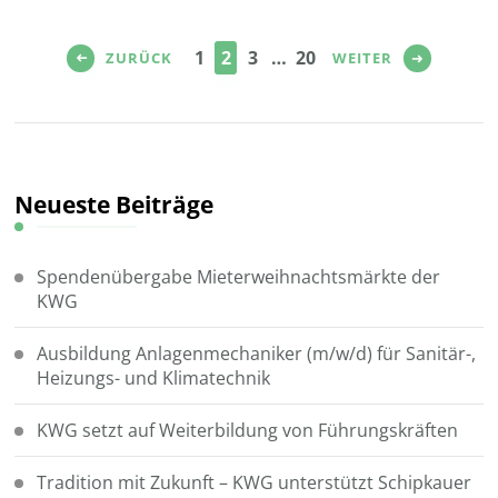
Seitennummerierung
der
SEITE
SEITE
SEITE
SEITE
1
2
3
…
20
ZURÜCK
WEITER
Beiträge
Neueste Beiträge
Spendenübergabe Mieterweihnachtsmärkte der
KWG
Ausbildung Anlagenmechaniker (m/w/d) für Sanitär-,
Heizungs- und Klimatechnik
KWG setzt auf Weiterbildung von Führungskräften
Tradition mit Zukunft – KWG unterstützt Schipkauer