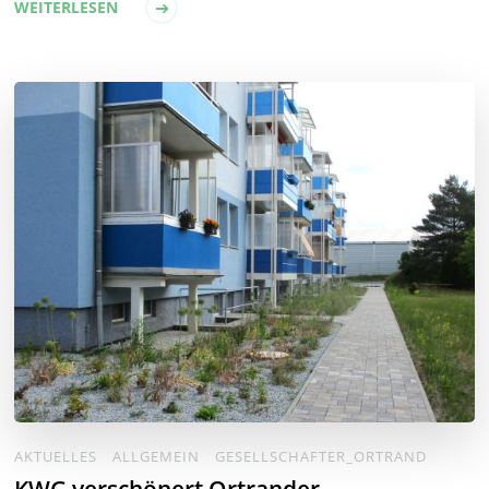
WEITERLESEN
AKTUELLES
ALLGEMEIN
GESELLSCHAFTER_ORTRAND
KWG verschönert Ortrander