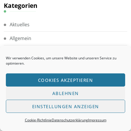
Kategorien
Aktuelles
Allgemein
Ausbildung
Wir verwenden Cookies, um unsere Website und unseren Service zu
optimieren.
Auszeichnungen
Gesellschafter
COOKIES AKZEPTIEREN
Gesellschafter_Großräschen
ABLEHNEN
EINSTELLUNGEN ANZEIGEN
Gesellschafter_Ortrand
Gesellschafter_Schwarzheide
Cookie-Richtlinie
Datenschutzerklärung
Impressum